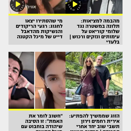
מהבמה למציאות:
מי שהסתירו יצאו
תלונה במשטרה נגד
לחגוג: רגעי הריקודים
שלומי קוריאט על
והנשיקות מהדאבל
עימותים ונזקים ורכוש |
דייט של מיכל הקטנה
בלעדי
הזוג שממשיך להפתיע:
"חשוב לומר את
אירית רחמים וירון
האמת": זו הסיבה
תשבי שוב יחד אחרי
שיהודה בוחבוט עם