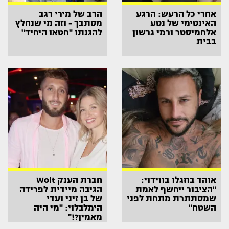
אחרי כל הרעש: הרגע
הרב של מירי רגב
האינטימי של נטע
מסתבך - וזה מי שנחלץ
אלחמיסטר ורמי גרשון
להגנתו "חטאו היחיד"
בבית
אוהד בוזגלו בווידוי:
חברת הענק Wolt
"הציבור ייחשף לאמת
הגיבה מיידית לפרידה
שמסתתרת מתחת לפני
של בן זיני ועדי
השטח"
הימלבלוי: "מי היה
מאמין?!"