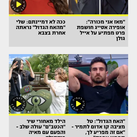
"מאז אני מכורה":
ככה לא דמיינתם: שלי
אופירה אסייג חושפת
"מהאח הגדול" נראתה
פרט מפתיע על אייל
אחרת בצבא
גולן
"האח הגדול": טל
הילד מאחורי שיר
מציבה קו אדום לתמיר -
"הכטב"ם" עולה שלב -
"אם זה מפריע לך,
והפעם עם מאיה