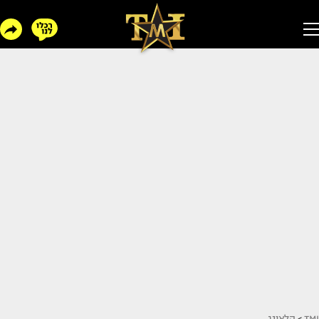
TMI
>
הלאונג