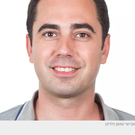
אבישי שושן (יח"צ)