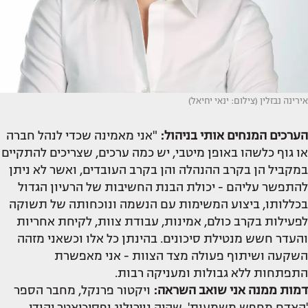
אירינה נבזלין (צילום: ינאי יחיאל)
הערכים המנחים אותי בניהול:
"אני מאמינה שכדי לנהל חברה
או גוף כלשהו באופן מיטבי, יש כמה ערכים, שצריכים להתקיים
במקביל הן בקרב ההנהלה והן בקרב העובדים, ואשר לא ניתן
להתפשר עליהם - יכולת הבנת החשיבות של הרעיון הגדול
בכללותו, ביצוע המשימות עם הנשמה ונוכחותה של תשוקה
לפעילות בקרב כולם, אמינות, עבודת צוות, לקיחת אחריות
והעדר חשש מנטילת סיכונים. בהינתן כל אלו וכשאני מזהה
השקעה ושיתוף פעולה מצד הצוות - אני מאפשרת
התפתחות ללא גבולות ומעניקה רבות.
דמות ממנה אני שואב השראה:
ויקטור פרנקל, מחבר הספר
'האדם מחפש משמעות', שהיה נוירולוג ופסיכיאטר יהודי,