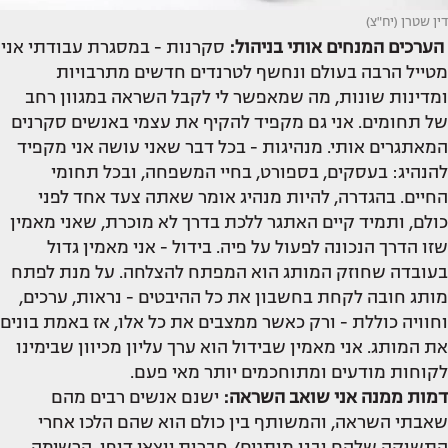
דין שטרן (יח"צ)
הערכים המנחים אותי בניהול:
סקרנות - במסגרת עבודתי אני
מטייל הרבה בעולם ונחשף לטרנדים חדשים מתרבויות
ומדינות שונות, מה שמאפשר לי לקבל השראה במגוון רחב
של תחומים. אני גם מקפיד להקיף את עצמי באנשים סקרנים
המאתגרים אותי. מנהיגות - בכל דבר שאני עושה אני מקפיד
להנהיג: בעסקים, בספורט, בחיי המשפחה, ובכל תחומי
החיים. בהגדרה, להיות מנהיג אומר שאתה צעד אחד לפני
כולם, ותמיד קיים האתגר ללכת בדרך לא מוכרת, שאני מאמין
שזו הדרך הנכונה לפעול על פיה. בידול - אני מאמין גדול
בעובדה שחוזק המותג הוא המפתח להצלחה. על מנת לפתח
מותג חובה לקחת בחשבון את כל ההיבטים - נראות, ערכים,
וחוויה כוללת - ורק כאשר ממצבים את כל אלו, אז באמת בונים
את המותג. אני מאמין שבידול הוא ערך עליון מכיוון שבימינו
לקוחות מודעים ומתוחכמים יותר מאי פעם.
דמות ממנה אני שואב השראה:
ישנם אנשים רבים מהם
שאבתי השראה, והמשותף בין כולם הוא שהם הלכו אחרי
התשוקה שלהם ובנו מותגים/ חברות יוצאי דופן. הרשימה