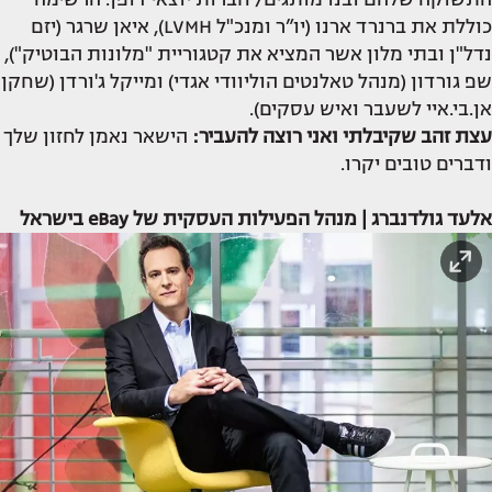
כוללת את ברנרד ארנו (יו”ר ומנכ"ל LVMH), איאן שרגר (יזם
נדל"ן ובתי מלון אשר המציא את קטגוריית "מלונות הבוטיק"),
שפ גורדון (מנהל טאלנטים הוליוודי אגדי) ומייקל ג'ורדן (שחקן
אן.בי.איי לשעבר ואיש עסקים).
עצת זהב שקיבלתי
ואני רוצה להעביר:
הישאר נאמן לחזון שלך
ודברים טובים יקרו.
אלעד גולדנברג | מנהל הפעילות העסקית של eBay בישראל