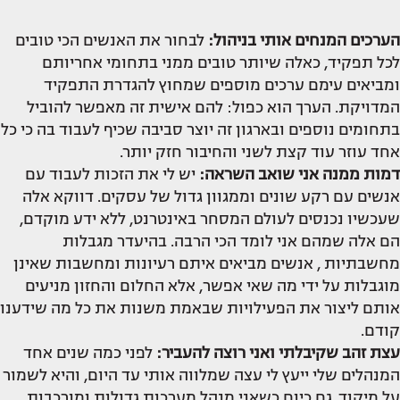
הערכים המנחים אותי בניהול:
לבחור את האנשים הכי טובים
לכל תפקיד, כאלה שיותר טובים ממני בתחומי אחריותם
ומביאים עימם ערכים מוספים שמחוץ להגדרת התפקיד
המדויקת. הערך הוא כפול: להם אישית זה מאפשר להוביל
בתחומים נוספים ובארגון זה יוצר סביבה שכיף לעבוד בה כי כל
אחד עוזר עוד קצת לשני והחיבור חזק יותר.
דמות ממנה אני שואב השראה:
יש לי את הזכות לעבוד עם
אנשים עם רקע שונים וממגוון גדול של עסקים. דווקא אלה
שעכשיו נכנסים לעולם המסחר באינטרנט, ללא ידע מוקדם,
הם אלה שמהם אני לומד הכי הרבה. בהיעדר מגבלות
מחשבתיות , אנשים מביאים איתם רעיונות ומחשבות שאינן
מוגבלות על ידי מה שאי אפשר, אלא החלום והחזון מניעים
אותם ליצור את הפעילויות שבאמת משנות את כל מה שידענו
קודם.
עצת זהב שקיבלתי
ואני רוצה להעביר:
לפני כמה שנים אחד
המנהלים שלי ייעץ לי עצה שמלווה אותי עד היום, והיא לשמור
על מיקוד. גם כיום כשאני מנהל מערכות גדולות ומורכבות