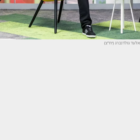
אלעד גולדנברג (יח"צ)