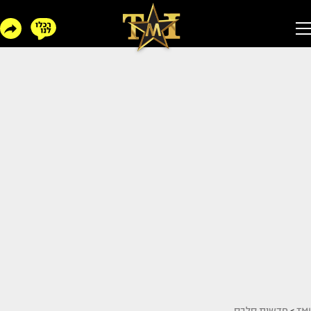
TMI
>
חדשות סלבס