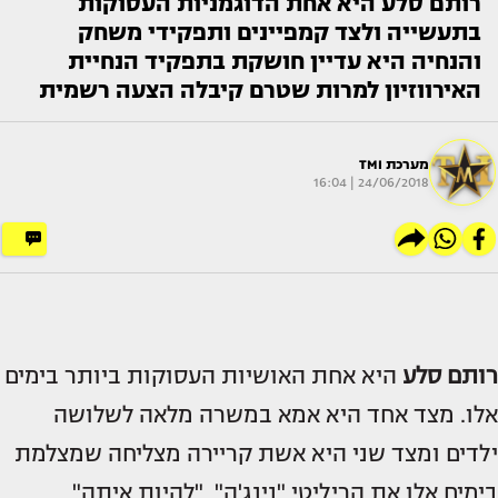
רותם סלע היא אחת הדוגמניות העסוקות
בתעשייה ולצד קמפיינים ותפקידי משחק
והנחיה היא עדיין חושקת בתפקיד הנחיית
האירווזיון למרות שטרם קיבלה הצעה רשמית
מערכת TMI
24/06/2018 | 16:04
רותם סלע
היא אחת האושיות העסוקות ביותר בימים
אלו. מצד אחד היא אמא במשרה מלאה לשלושה
ילדים ומצד שני היא אשת קריירה מצליחה שמצלמת
בימים אלו את הריליטי "נינג'ה", "להיות איתה"