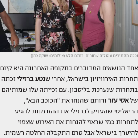
וככה מסתירים עיגולים שחורים! רותם סלע (צילומים: שוקה כהן)
אחד הנושאים המדוברים בתקופה האחרונה היא קיום
תחרות האירוויזיון בישראל, אחרי ש
נטע ברזילי
זכתה
בתחרות שנערכת בליסבון. עם זכייתה עלו שמותיהם
של
אסי עזר
ורותם שהנחו את "הכוכב הבא",
הריאליטי שהעניק לברזילי את ההזדמנות להגיע
לתחרות כמי שראוי להנחות את האירוע שצפוי
להיערך בישראל אבל טרם התקבלה החלטה רשמית.