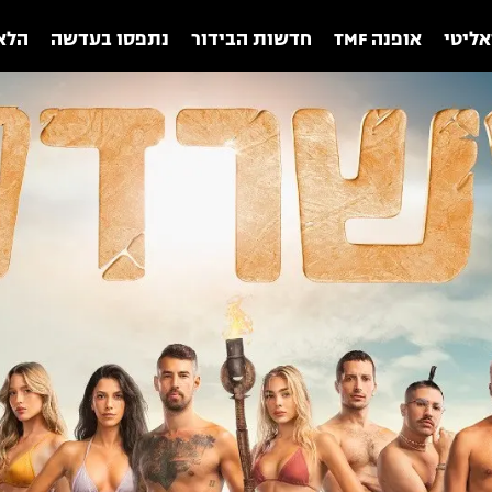
אליטי
אופנה TMF
חדשות הבידור
נתפסו בעדשה
הלאו