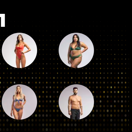
רשת 13)
ה