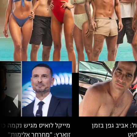
: אביב גפן בזמן
מייקל לואיס מגיש נקמה כו
יוט
זוארץ: "מחרחר אלימות"