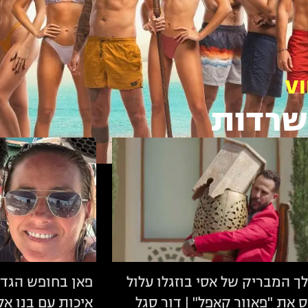
שרדות
 המבריק של אסי בוזגלו עלול
פאן בחופש הגדול
 את "פאוור קאפל" | דור סגל
איכות עם בנו אל