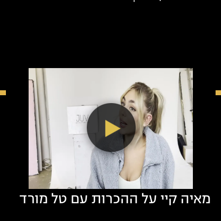
קרק
מאיה קיי על ההכרות עם טל מורד
ב"הישרדות" (צילום: יח"צ)
"