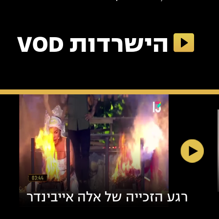
אלבו
הישרדות VOD
רגע הזכייה של אלה אייבינדר
בהישרדות VIP (צילום: באדיבות