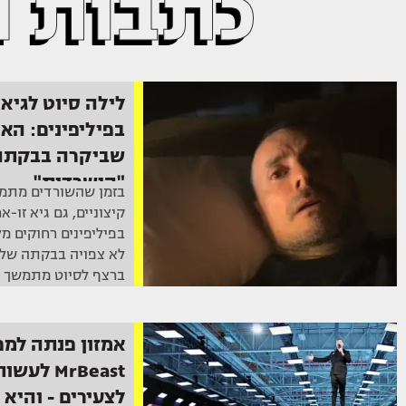
כתבות נ
לילה סיוט לגיא 
בפיליפינים: הא
שביקרה בבקתה
"הישרדות"
בזמן שהשורדים מתמו
קיצוניים, גם גיא זו-א
בפיליפינים רחוקים מ
לא צפויה בבקתה שלו
ברצף לסיוט מתמשך
אמזון פנתה למפ
MrBeast ל
לצעירים - והיא 