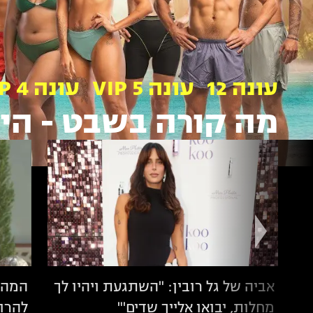
עונה 12
עונה 5 VIP
עונה 4 VIP
מה קורה בשבט -
הי
אביה של גל רובין: "השתגעת ויהיו לך
המהלך
מחלות, יבואו אלייך שדים'"
להרוס