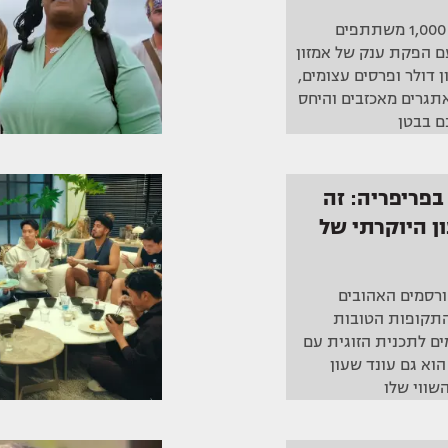
Beast Games מציבה 1,000 משתתפים
ם הפקת ענק של אמזון
ווי 100 מיליון דולר ופרסים עצומים,
תגרים מאכזבים והיחס
ם בבטן
בפריפריה: זה
ן היוקרתי של
ורסמים האהובים
התקופות הטובות
ים לתכנית הזוגית עם
י בוזגלו בערוץ 24, הוא גם עונד שעון
השווי שלו