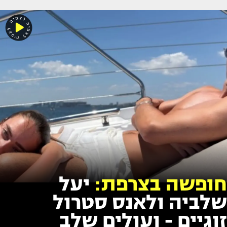
חופשה בצרפת:
יעל
שלביה ולאנס סטרול
זוגיים - ועולים שלב