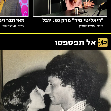
"ריאליטי פיד" פרק 30: יובל
מאי תגר וי
צילום: מעריב אונליין
צילום: מערכת TMI
בוצ'ן מדברת על הכל
הבא?
אל תפספסו