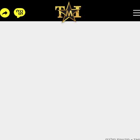
TMI
>
חדשות סלבס