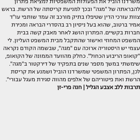
משרדנו הוביל את הפעולות המשפטיות למציאת פתרון
להבראתה של "מגה" ובכך למניעת קריסתה של הרשת. בראש
צוות עורכי הדין שטיפלו בתיק מורכב זה עמד שותפי עו"ד
אמיר ברטוב, שהוא בעל ניסיון רב בהסדרי הבראה ומכירת
חברות בקשיים. הפתרון הושג לאחר מאבק קשה בבית
המשפט המחוזי ואישור שהתקבל מבית המשפט העליון. לי
עצמי יש היסטוריה ארוכה עם "מגה", שבשמה הקודם נקראה
"קואופ הריבוע הכחול". כחלק מהוועד הממונה של הקואופ,
שימשתי במשך מספר שנים בתפקיד של דירקטור ב"מגה".
לכן, הפתרון המשפטי שמשרדנו הוביל ושמנע את קריסת
הרשת ואת פיטוריהם של אלפים מהווה סגירת מעגל עבורי".
תרבות ללב אצבע הגליל | חנה פרי-זן