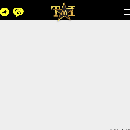
TMI
>
הלאונג