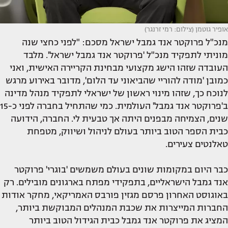
אופיר גוטמן (צילום: רמי זרנגר)
מנכ"ל פרוקטר אנד גמבל ישראל מסכם: "לפני כחצי שנה
מוניתי לתפקיד מנכ"ל 'פרוקטר אנד גמבל ישראל'. מלבד
העובדה שזהו הישג מקצועי מבחינת הקריירה האישית, ואני
כמובן 'מודה להוריי שהביאוני עד הלום', מדובר באירוע מרגש
לנוכח כך, שזהו מינוי ראשון של ישראלי לתפקיד מנהל מדינה
ב'פרוקטר אנד גמבל' העולמית. כמי שהתחיל בחברה לפני כ-15
שנים, הצמיחה מבפנים היתה אך טבעית לי. החברה, הידועה
כבית הספר הטוב ביותר בעולם לניהול ושיווק, מטפחת
טאלנטים צעירים.
כבר היום במקומות שונים בעולם משמשים 'בוגרי' פרוקטר
אנד גמבל הישראליים, בתפקידי מפתח בארגונים מובילים. רק
באוגוסט האחרון פרסם מגזין פורבס האמריקאי, מחקר אודות
החברות המייצרות את שכבת המנהלים המבוקשת ביותר,
המציג את פרוקטר אנד גמבל כבית הגידול הטוב ביותר