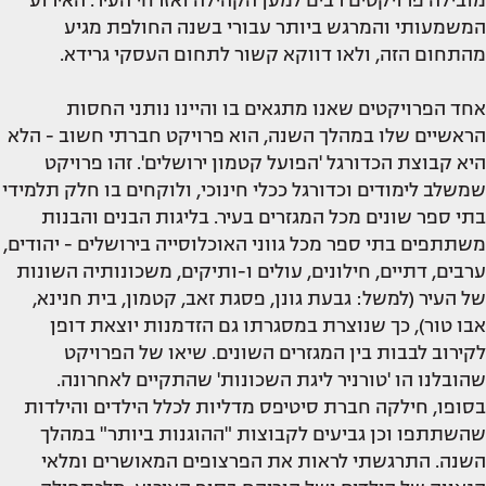
מובילה פרויקטים רבים למען הקהילה ואזרחי העיר. האירוע
המשמעותי והמרגש ביותר עבורי בשנה החולפת מגיע
מהתחום הזה, ולאו דווקא קשור לתחום העסקי גרידא.
אחד הפרויקטים שאנו מתגאים בו והיינו נותני החסות
הראשיים שלו במהלך השנה, הוא פרויקט חברתי חשוב - הלא
היא קבוצת הכדורגל 'הפועל קטמון ירושלים'. זהו פרויקט
שמשלב לימודים וכדורגל ככלי חינוכי, ולוקחים בו חלק תלמידי
בתי ספר שונים מכל המגזרים בעיר. בליגות הבנים והבנות
משתתפים בתי ספר מכל גווני האוכלוסייה בירושלים - יהודים,
ערבים, דתיים, חילונים, עולים ו-ותיקים, משכונותיה השונות
של העיר (למשל: גבעת גונן, פסגת זאב, קטמון, בית חנינא,
אבו טור), כך שנוצרת במסגרתו גם הזדמנות יוצאת דופן
לקירוב לבבות בין המגזרים השונים. שיאו של הפרויקט
שהובלנו הו 'טורניר ליגת השכונות' שהתקיים לאחרונה.
בסופו, חילקה חברת סיטיפס מדליות לכלל הילדים והילדות
שהשתתפו וכן גביעים לקבוצות "ההוגנות ביותר" במהלך
השנה. התרגשתי לראות את הפרצופים המאושרים ומלאי