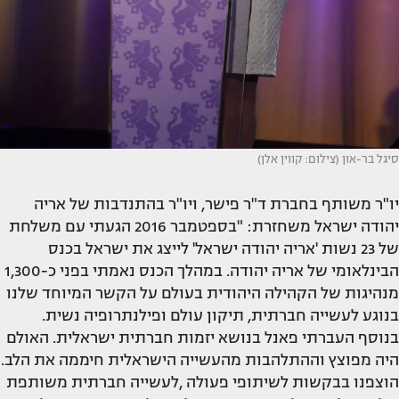
סיגל בר-און (צילום: קווין אלן)
יו"ר משותף בחברת ד"ר פישר, ויו"ר בהתנדבות של אריה
יהודה ישראל משחזרת: "בספטמבר 2016 הגעתי עם משלחת
של 23 נשות 'אריה יהודה ישראל' לייצג את ישראל בכנס
הבינלאומי של אריה יהודה. במהלך הכנס נאמתי בפני כ-1,300
מנהיגות של הקהילה היהודית בעולם על הקשר המיוחד שלנו
בנוגע לעשייה חברתית, תיקון עולם ופילנתרופיה נשית.
בנוסף העברתי פאנל בנושא יזמות חברתית ישראלית. האולם
היה מפוצץ וההתלהבות מהעשייה הישראלית חיממה את הלב.
הוצפנו בבקשות לשיתופי פעולה ,לעשייה חברתית משותפת