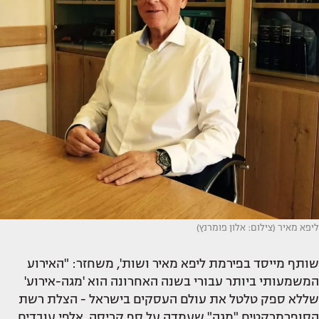
ליפא מאיר (צילום: אלון פומרנץ)
שותף מייסד בפירמת ליפא מאיר ושות', משחזר: "האירוע
המשמעותי ביותר עבורי בשנה האחרונה הוא 'מגה-אירוע'
שללא ספק טלטל את עולם העסקים בישראל - הצלת רשת
הסופרמרקטים "מגה" שעמדה על סף קריסה. אלפי עובדים