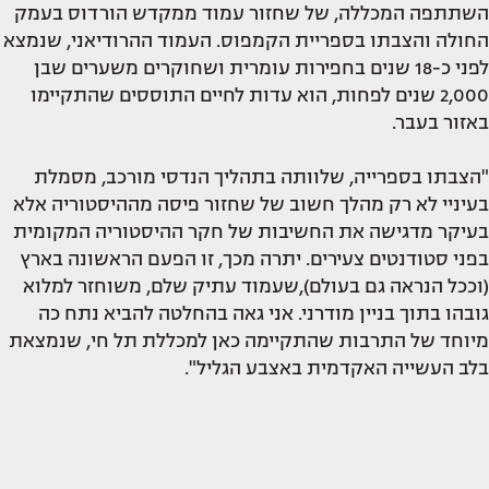
השתתפה המכללה, של שחזור עמוד ממקדש הורדוס בעמק
החולה והצבתו בספריית הקמפוס. העמוד ההרודיאני, שנמצא
לפני כ-18 שנים בחפירות עומרית ושחוקרים משערים שבן
2,000 שנים לפחות, הוא עדות לחיים התוססים שהתקיימו
באזור בעבר.
"הצבתו בספרייה, שלוותה בתהליך הנדסי מורכב, מסמלת
בעיניי לא רק מהלך חשוב של שחזור פיסה מההיסטוריה אלא
בעיקר מדגישה את החשיבות של חקר ההיסטוריה המקומית
בפני סטודנטים צעירים. יתרה מכך, זו הפעם הראשונה בארץ
(וככל הנראה גם בעולם),שעמוד עתיק שלם, משוחזר למלוא
גובהו בתוך בניין מודרני. אני גאה בהחלטה להביא נתח כה
מיוחד של התרבות שהתקיימה כאן למכללת תל חי, שנמצאת
בלב העשייה האקדמית באצבע הגליל".