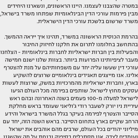
במטרה שהצבנו לעצמנו. היינו הראשונים, ונשארנו היחידים
מבין פירמות עורכי הדין הבינלאומיות שפתחו משרד בישראל,
משרד שרשום בלשכת עורכי הדין הישראלית.
בהרמת הכוסית הראשונה במשרד, תהינו איך ייראה ההמשך.
בהתחשב בחלומנו לתרום את חלקנו לחיזוק החיבור
והפעילות בין חברות ישראליות לחברות בינלאומיות - הצלחנו
מעבר לציפיותינו הפרועות ביותר. בצוות שלנו ישנם חמישה
עורכי דין שעשו עליה יחד עם משפחותיהם על מנת להצטרף
אלינו. אנו מייצגים תאגידים בינלאומיים שרוצים להשקיע
בארץ, וחברות ישראליות מהמרכזיות במשק, שרוצות לעשות
עסקים מחוץ לישראל. שותפים בפירמה מכל העולם הגיעו
לישראל למעלה מ-100 פעמים בשנה האחרונה ובהם ראש
עיריית ניו יורק לשעבר רודי ג'וליאני שעומד בראש מחלקת
הסייבר והצטרף לפירמה בעיקר בגלל המשרד בישראל והידע
הרחב שקיים בארץ בתחום הסייבר. בראש השנה הזה, יחד עם
מיליוני יהודים בכל העולם, שרבים מהם אוהבים את ישראל
ועומדים לצדה, אנו מסתכלים בסיפוק ובנחת על מה שהשגנו