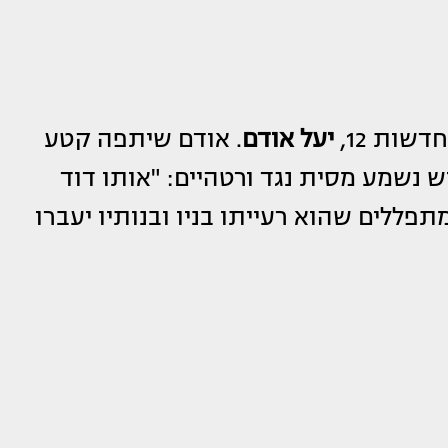
ות 12,
יעל אודם
. אודם שיתפה קטע
 של רצון ב-94FM, בו המגיש נשמע מסית נגד ורטהיים: "אותו דוד
ערוץ 12, זה שאנחנו מתפללים שהוא רעייתו בניו ובנותיו יעברו