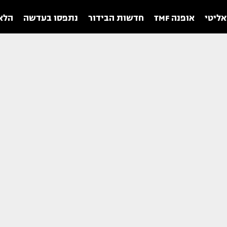
אליטי
אופנה TMF
חדשות הבידור
נתפסו בעדשה
הלאו