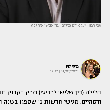
אבי רצון , יעל אודם (צילום: עדי אבישי,אור גפן)
מיקי לוין
31/07/2024 | 12:32
הלילה (בין שלישי לרביעי) נזרק בקבוק תב
ורטהיים
. מגישי חדשות 12 שספגו בשנה האחרונה מילים קשות מצידו של השדרן