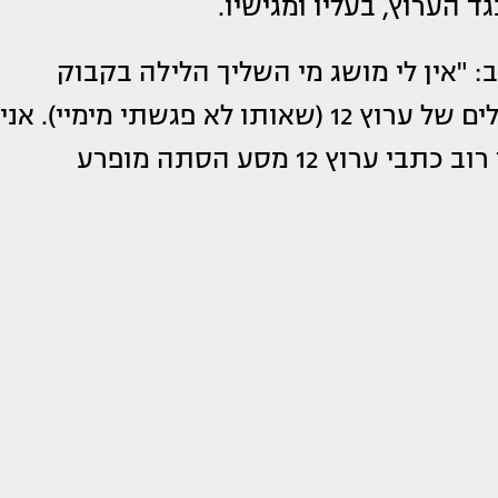
 "אין לי מושג מי השליך הלילה בקבוק
תבערה לעבר ביתו של דוד ורטהיים, הבעלים של ערוץ 12 (שאותו לא פגשתי מימיי). אני
כן יודע שבמשך חודשים מתנהל נגדו ונגד רוב כתבי ערוץ 12 מסע הסתה מופרע