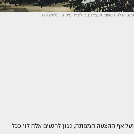
טקס הדלקת משואות (צילום: אוליבייה פיטוסי, פלאש 90)
ועל אף ההצעה המפתה, נכון לרגעים אלה לוי ככל