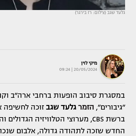
גלעד שגב (צילום: רז בירגר)
מיקי לוין
20/05/2024 | 09:24
במסגרת סיבוב הופעות ברחבי ארה״ב וקנ
״גיבורים״,
הזמר
גלעד שגב
זוכה לחשיפה אד
ברשת CBS, מערוצי הטלוויזיה הגדו
החדש שזכה לתהודה גדולה, אלבום שנכת