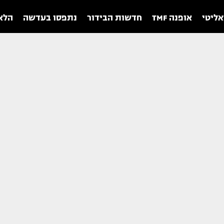
אליטי
אופנה TMF
חדשות הבידור
נתפסו בעדשה
הלאו