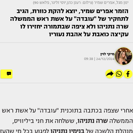
ינון מגל, אפרים שמיר (צילום: רענן כהן,יוסי זליגר, פלאש 90)
הזמר אפרים שמיר, יוצא להקת כוורת, הגיב
לתחקיר של "עובדה" על אשת ראש הממשלה
שרה נתניהו ולא ציפה שבתמורה יחזירו לו
עקיצה כואבת על אהבת נעוריו
מיקי לוין
24/12/2024 | 09:38
אחרי שצפה בכתבה בתוכנית "עובדה" על אשת ראש
הממשלה
שרה נתניהו
, ששלחה את חני ביליוויס,
מנהלת הלשכה של
בנימין נתניהו
לפגוע בכל מי שהעז