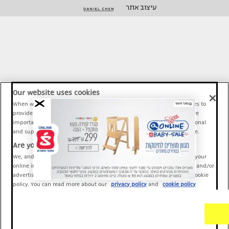
עיצוב אתר
Our website uses cookies
When we provide Maariv, TMI and Sport1 content online, we use cookies to
provide social media features and to analyze our traffic. These tools are
important and necessary for our website functionality. Others are optional
and support Maariv, TMI and Sport1 activity and your online experience.
Are you happy to accept cookies?
We, and our partners, use information about your use of our site and your
online interactions to improve our services and to personalize content and/or
advertising for you. You can read more about our privacy policy and cookie
policy. You can read more about our
privacy policy
and
cookie policy