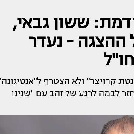
מת: ששון גבאי,
ההצגה - נעדר
ו"ל
טת קרויצר" ולא הצטרף ל"אנטיגונה"
ריאה. מושיק טימור, בן ה-89, חזר לבמה לרגע של זהב עם "שנינו