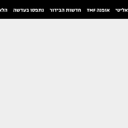
אליטי
אופנה TMF
חדשות הבידור
נתפסו בעדשה
הלאו