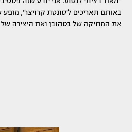
“מאוד רציתי לנסוע. אני יודע שזה פסטיב
באותם תאריכים ל'סונטת קרויצר', מופ
את המוזיקה של בטהובן ואת היצירה של ט