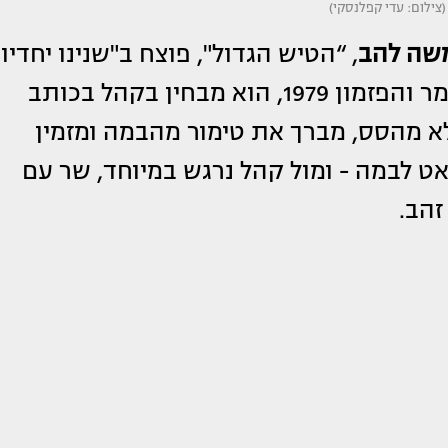
(צילום: עדי קפלנסקי)
שה להב
, “הטיש הגדול", פוצח ב"שנינו יחדיו"
בפסטיבל הזמר והפזמון 1979, הוא מבחין בקהל בכותב
ן 89!). להב לא מהסס, מברך את טימור מהבמה ומזמין
אט לבמה - ומול קהל נרגש במיוחד, שר עם
זהב.