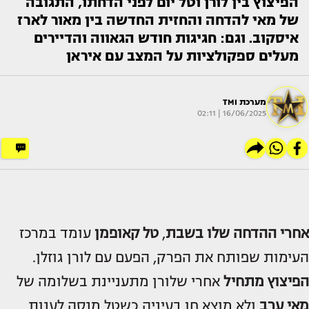
הפיצוץ בין לורן וטל יום לפני הדחתו, התגובה
של מאי להדחה והחזית החדשה בין מאור לארז
איסקוב. וגם: חגיגות חודש הגאווה והדיירים
מעלים ספקולציות על המצב עם איראן
מערכת TMI
16/06/2025 | 02:11
אחרי ההדחה שלו בשבת
,
טל קאופמן
עומד במרכז
העימות שפותח את הפרק, הפעם עם לורן גוזלן.
הפיצוץ מתחיל
אחרי שלורן מתעניינת בשלומה של
מאי ערב
ולא מוצא חן בעיניה כשטל מנסה לענות