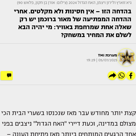
גיא זוארץ ולירון ויצמן, האח הגדול 2024 (צילום: אורן בן חקון, פלאש 90)
בהדחה הזו – אין חסינות ולא מקלטים. אחרי
ההדחה המפתיעה של מאור ברוכמן יש רק
שאלה אחת שמרחפת באוויר: מי יהיה הבא
לשלם את המחיר במשחק?
מערכת TMI
05/07/2025 | 19:29
קצת יותר מחודש עבר מאז שנכנסו בשערי הבית הכי
מצולם במדינה, וכעת דיירי "האח הגדול" ניצבים בפני
אחד הרגעים המותחים ביותר מאז פתיחת העונה –