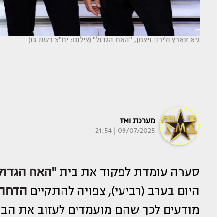
גיא זוארץ ולירון ויצמן, "האח הגדול" (צילום: יח"צ רשת 13)
מערכת TMI
09/07/2025 | 21:54
סערה עומדת לפקוד את בית
"האח הגדול
היום בערב (רביעי), צפויה להתקיים
הדחה
מודעים לכך שהם מועמדים לעזוב את הבי