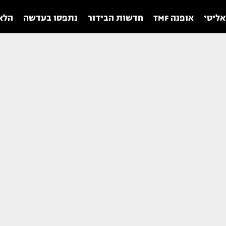
אליטי
אופנה TMF
חדשות הבידור
נתפסו בעדשה
הלאו