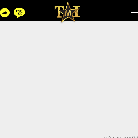
TMI
>
חדשות סלבס