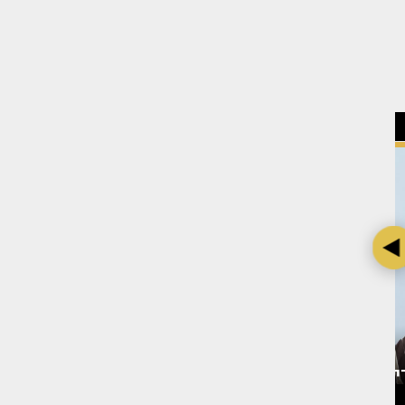
 אחרי
בת חן סבג מדברת על דודו
צילום: מערכת TMI