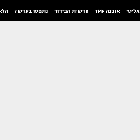
אליטי
אופנה TMF
חדשות הבידור
נתפסו בעדשה
הלאו