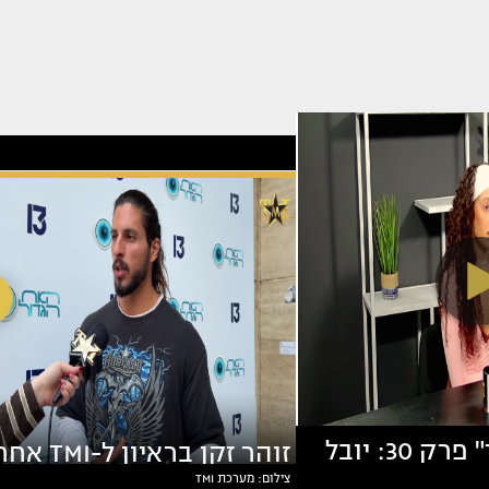
"ריאליטי פיד" פרק 30: יובל
זוהר זקן בראיון ל-TMI
צילום: מערכת TMI