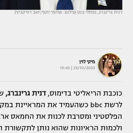
דנית גרינברג, נפתלי בנט (צילום: שלומי יוסף,יואב דודקביץ')
מיקי לוין
23/10/2023 | 13:43
כוכבת הריאליטי בדימוס,
דנית גרינברג
,
שי
לרשת bbc כשהעמיד את המראיינת
הפלסטיני ומסרבת לכנות את החמאס ארגון
ולכמות הראיונות שהוא נותן לתקשורת ה