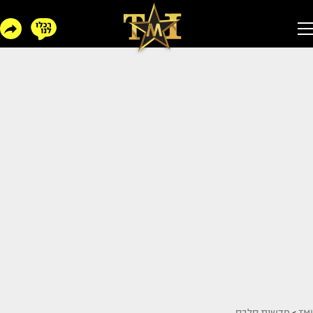
TMI
>
חדשות סלבס