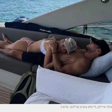
אלה איילון, ג'יימס בארט (צילום: פרטי)