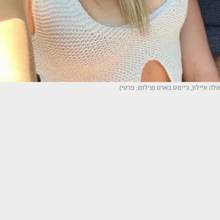
אלה איילון, ג'יימס בארט (צילום: פרטי)