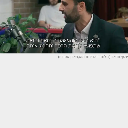
יוסף חדאד (צילום: באדיבות הוט,פארן סטודיו)