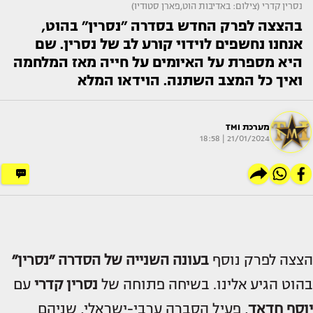
נסרין קדרי (צילום: באדיבות הוט,פארן סטודיו)
בהצצה לפרק החדש בסדרה ״נסרין״ בהוט,
אנחנו נחשפים לוידוי קורע לב של נסרין. שם
היא מספרת על האיומים על חייה מאז המלחמה
ואיך כל המצב השתנה. הוידאו המלא
מערכת TMI
21/01/2024 | 18:58
הצצה לפרק נוסף
בעונה השנייה של הסדרה ״נסרין״
בהוט הגיע אלינו. בשיחה פתוחה של
נסרין קדרי
עם
יוסף חדאד
, פעיל הסברה ערבי-ישראלי, שניהם