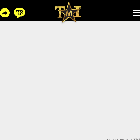
TMI
>
חדשות סלבס