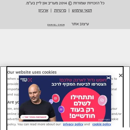
כל הזכויות שמורות © 2014 מעריב און ליין בע"מ.
תנאי שימוש
פרטיות
ארכיון
|
|
עיצוב אתר
Our website uses cookies
When we provide Maariv, TMI and Sport1 content online, we use cookies to
provide social media features and to analyze our traffic. These tools are
important and necessary for our website functionality. Others are optional
and support Maariv, TMI and Sport1 activity and your online experience.
Are you happy to accept cookies?
We, and our partners, use information about your use of our site and your
online interactions to improve our services and to personalize content and/or
advertising for you. You can read more about our privacy policy and cookie
policy. You can read more about our
privacy policy
and
cookie policy