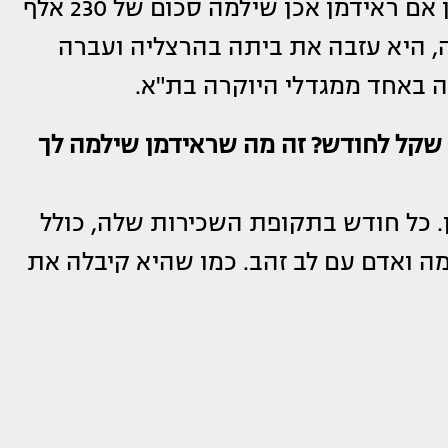
‎ליאורה החליטה לבדוק את הסוגיה ולהבין אם ראידמן אכן שילמה סכום של 230 אלף
ה, היא עזבה את ביתה בהרצליה ועברה
 באחד ממגדלי היוקרה בת"א.
ל הדירה יהודה אסרף: 230 אלף שקל לחודש? זה מה שראידמן שילמה לך
ן. כל חודש בתקופת השכירות שלה, כולל
 ואדם עם לב זהב. כמו שהיא קיבלה את