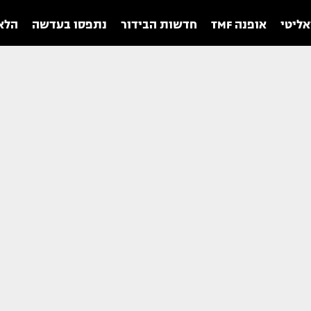
אליטי
אופנה TMF
חדשות הבידור
נתפסו בעדשה
הלאו