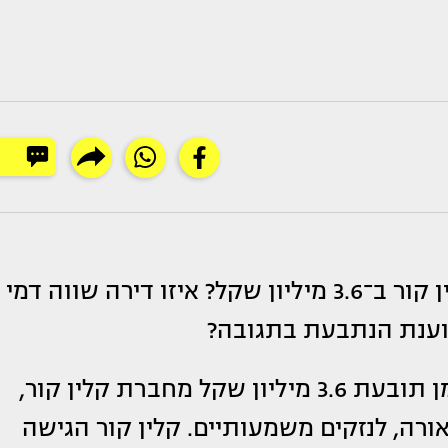
את חברת קלין קור ב־3.6 מיליון שקל? איזו דירה שווה דמי
השבוע פורסם ב״כלכליסט״ שניקול ראידמן תובעת 3.6 מיליון שקל מחברת קלין קור,
רה, לנזקים משמעותיים. קלין קור הגישה