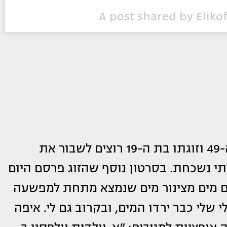
A post shared by Eliko
כן, קראתם נכון. ככל הנראה שאליקו בן ה-49 וזוגתו בת ה-19 רוצים לשבור את
תי נשכחת. בסרטון נוסף שהזוג פרסם היום
רם מים מצינור מים שנמצא מתחת למפשעה
 שלי כבר ירדו המים, ובקרוב גם לי. איפה