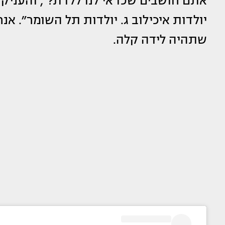
אתם חושבים שכדאי לנו ללדת?״, והעניקה א
יולדות איכילוב ג. יולדות תל השומר״. אנ
שתהיה לידה קלה.