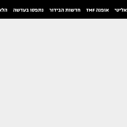
אליטי
אופנה TMF
חדשות הבידור
נתפסו בעדשה
הלאו