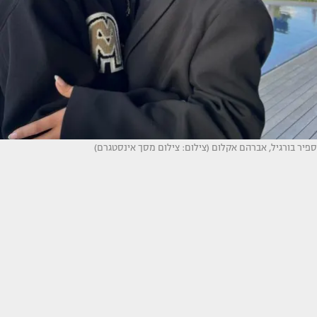
ספיר בורגיל, אברהם אקלום (צילום: צילום מסך אינסטגרם)