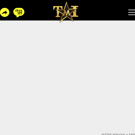
TMI
>
חדשות סלבס