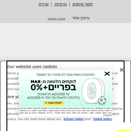
תנאי שימוש
פרטיות
ארכיון
|
|
עיצוב אתר
Our website uses cookies
When we provide Maariv, TMI and Sport1 content online, we use cookies to
provide social media features and to analyze our traffic. These tools are
important and necessary for our website functionality. Others are optional
and support Maariv, TMI and Sport1 activity and your online experience.
Are you happy to accept cookies?
We, and our partners, use information about your use of our site and your
online interactions to improve our services and to personalize content and/or
advertising for you. You can read more about our privacy policy and cookie
policy. You can read more about our
privacy policy
and
cookie policy