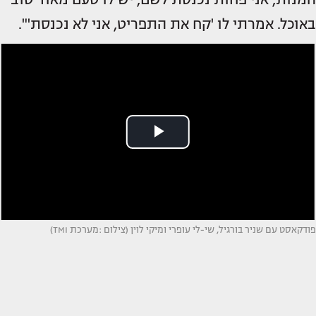
באוכל. אמרתי לו 'קח את התפריט, אני לא נכנסת'".
פודקאסט עם שניר בורגיל, שי-לי עופרי ומיקי לוין (צילום :מערכת TMI)