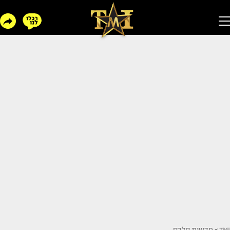
TMI
>
חדשות סלבס