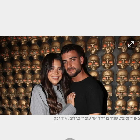
פאוור קאפל. שניר בורגיל ושי עופרי (צילום: אור גפן)