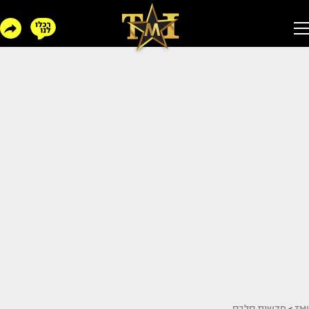
TMI
>
חדשות סלבס