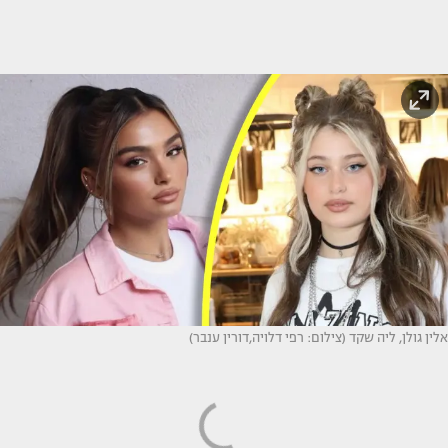
אלין גולן, ליה שקד (צילום: רפי דלויה,דורין ענבר)