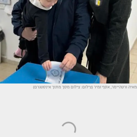
מאיה ורטהיימר, אסף זמיר (צילום: צילום מסך מתוך אינסטגרם)