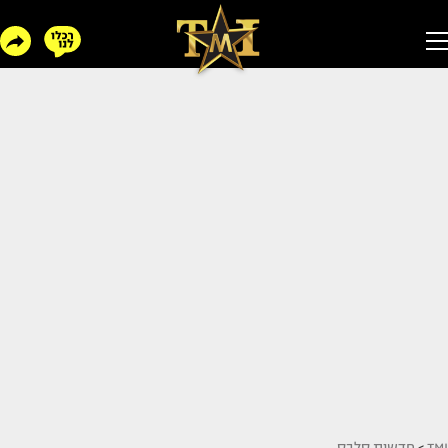
TMI
>
חדשות סלבס