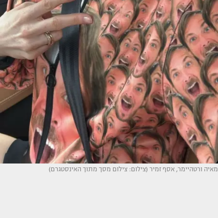
מאיה ורטהיימר, אסף זמיר (צילום: צילום מסך מתוך האינסטגרם)