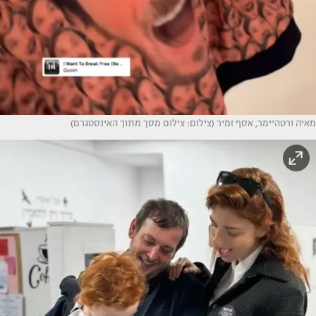
מאיה ורטהיימר, אסף זמיר (צילום: צילום מסך מתוך האינסטגרם)