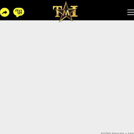
TMI
>
חדשות סלבס