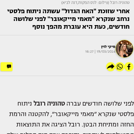
טהוניה רובל (צילום: לנס הפקות,דנה לביא)
אחרי שזוכת "האח הגדול" עשתה ניתוח פלסטי
נרחב שנקרא "מאמי מייקאובר" לפני שלושה
חודשים, כעת היא עוברת מהפך נוסף
מיקי לוין
19/03/2024 | 16:27
לפני שלושה חודשים עברה
טהוניה רובל
ניתוח
פלסטי שנקרא ״מאמי מייקאובר״, להקטנה והרמת
החזה ומתיחת הבטן. רובל הציגה את התוצאות