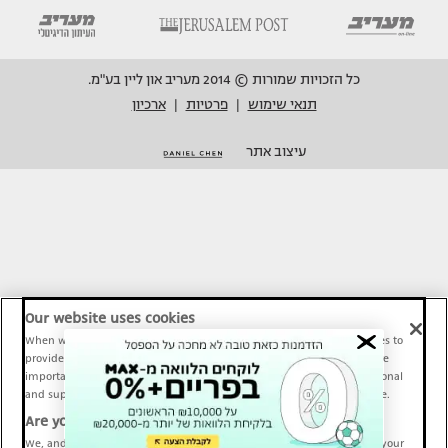
כל הזכויות שמורות © 2014 מעריב און ליין בע"מ.
תנאי שימוש
פרטיות
ארכיון
|
|
עיצוב אתר
Our website uses cookies
When we provide Maariv, TMI and Sport1 content online, we use cookies to
provide social media features and to analyze our traffic. These tools are
important and necessary for our website functionality. Others are optional
and support Maariv, TMI and Sport1 activity and your online experience.
Are you happy to accept cookies?
We, and our partners, use information about your use of our site and your