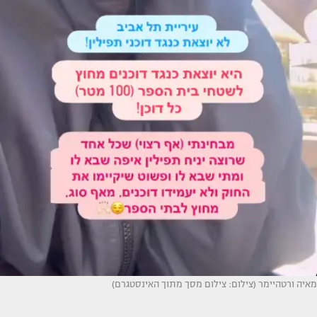
מאיה ורטהיימר (צילום: צילום מסך מתוך האינסטגרם)