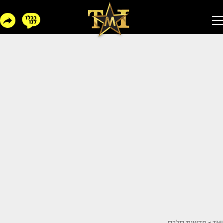
TMI
>
חדשות סלבס