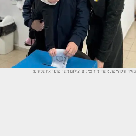
מאיה ורטהיימר, אסף זמיר (צילום: צילום מסך מתוך אינסטגרם)