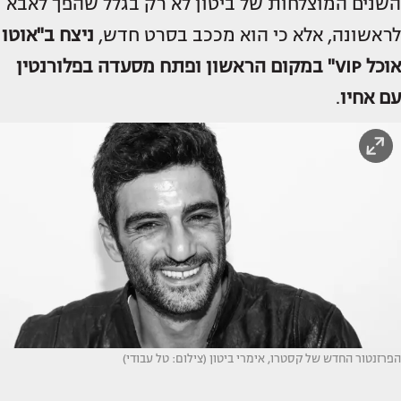
השנים המוצלחות של ביטון לא רק בגלל שהפך לאבא
לראשונה, אלא כי הוא מככב בסרט חדש,
ניצח ב"אוטו
אוכל VIP" במקום הראשון ופתח מסעדה בפלורנטין
עם אחיו
.
הפרזנטור החדש של קסטרו, אימרי ביטון (צילום: טל עבודי)