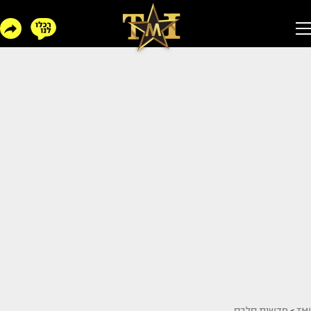
TMI
>
חדשות סלבס