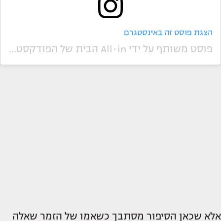
הצגת פוסט זה באינסטגרם
פוסט משותף על ידי ‏‎All•in הבית של הפודקסטים ️‎‏ (@‏‎all_in_podcastim‎‏)
אלא שכאן הסיפור מסתבך כשאמו של הזמר שאלה