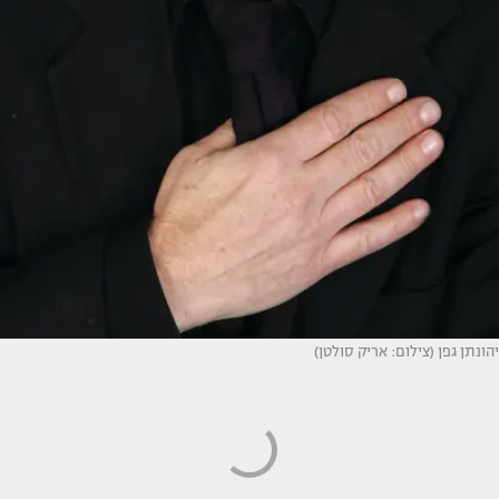
יהונתן גפן (צילום: אריק סולטן)