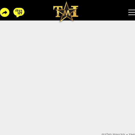
TMI
>
חדשות סלבס