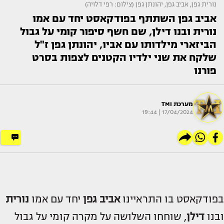
נורית גפן, אביב גפן, יהונתן גפן (צילום: רפי דלויה)
אביב גפן השתתף בפודקאסט יחד עם אמו
נורית ובנו דילן, שם חשף סיפור קומי על גבול
הביזארי מילדותו עם אביו, יהונתן גפן ז"ל
שלקח את שני ילדיו הקטנים לצפות בסרט
פורנו
מערכת TMI
17/04/2024 | 19:44
בפודקאסט בו התראיינו
אביב גפן
יחד עם אמו
נורית
ובנו
דילן
, שוחחו השלושה על מקרה קומי על גבול