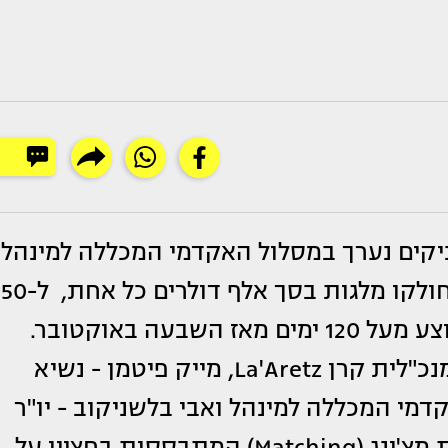
ניקים נערך במסלול האקדמי המכללה למינהל
(ראשל"צ) בשיתוף קרן La'Aretz. באירוע חולקו מלגות בסך אלף דו
סטודנטים של המכללה, אשר שירתו בממוצע מעל 120 ימים מאז השבעה באוקטובר.
העניקו את המלגות: שלי הראל-פיטמן - מנכ"לית קרן La'Aretz, מייק פיטמן - נשיא
קדמי המכללה למינהל ואבי בלשניקוב - יו"ר
חבר הנאמנים של המכללה. מדובר במלגות מצ'ינג (Matching) המתבססות בחציין על