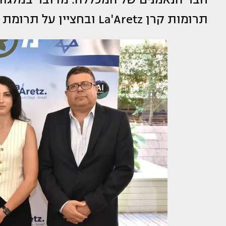
תרומות קרן La'Aretz ובחציין על תרומת הנהלת המסלול האקדמי המכללה למינהל.