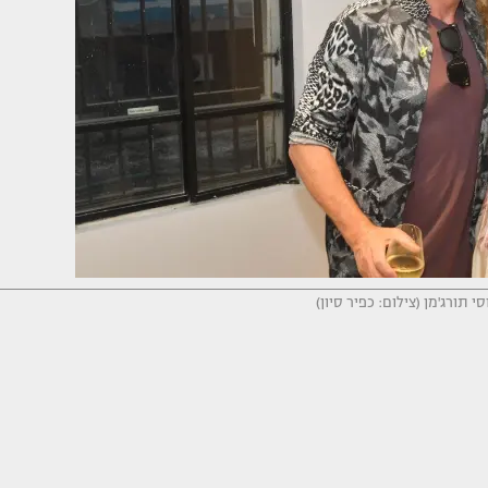
י תורג'מן (צילום: כפיר סיון)