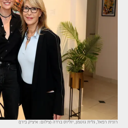
רונית רפאל, גלית גוטמן, יוליוס ברדה (צילום: איציק בירן)