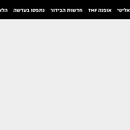
אליטי
אופנה TMF
חדשות הבידור
נתפסו בעדשה
הלאו