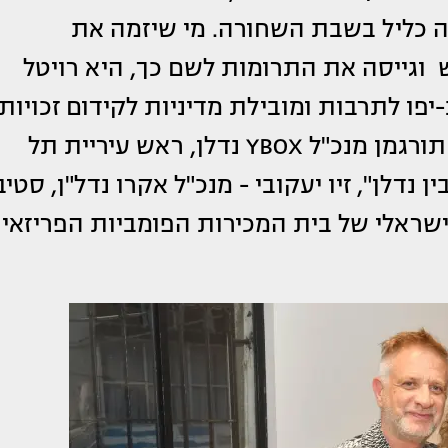
ה כליל בשבת השחורה. מי שיזמה את
וגייסה את התרומות לשם כך, היא רויטל
יפו לתרבות ומובילת מדיניות לקידום זכויות
האמן באיגוד האמנים. הגיעו לאירוע: יוסי תורגמן מנכ"ל YBOX נדלן, ראש עיריית תל
ין נדלן", זיו יעקובי - מנכ"ל אקרו נדל"ן, סטיב
הישראלי של בית המכירות הפומביות הפריזאי