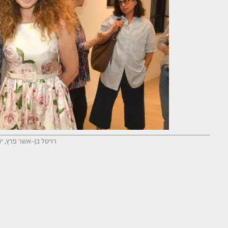
רויטל בן-אשר פרץ, יוס