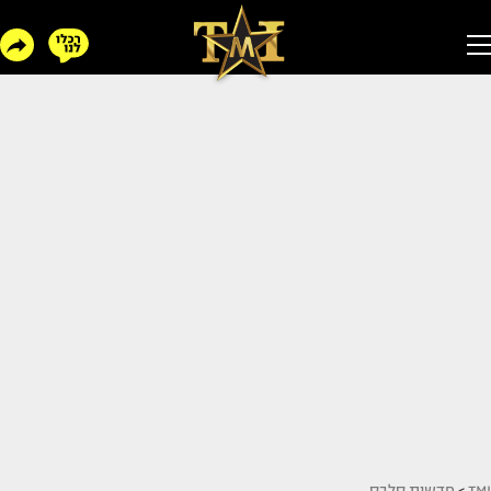
TMI
>
חדשות סלבס