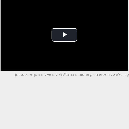
קרן פלס על המסוע הריק מחטופים בנתב"ג (צילום :צילום מסך אינסטגרם)