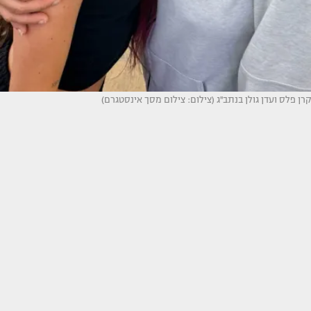
קרן פלס ועדן גולן בנתב''ג (צילום: צילום מסך אינסטגרם)