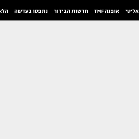
אליטי
אופנה TMF
חדשות הבידור
נתפסו בעדשה
הלאו