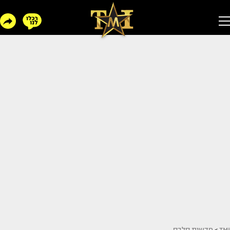
TMI
>
חדשות סלבס