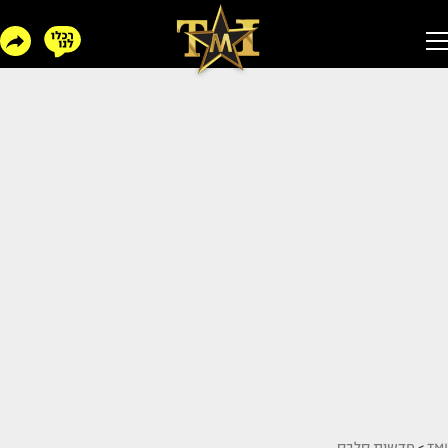
TMI
>
חדשות סלבס