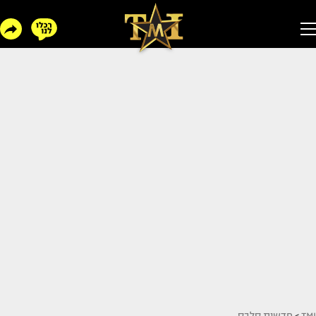
TMI
>
חדשות סלבס