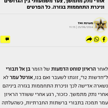
אחרי נתק מתמשך, צעד משמעותי בין הגרושים
וניכרת התחממות בגזרה. כל הפרטים
מערכת TMI
25/06/2024 | 11:15
לאחר
הראיון סוחט הדמעות
של הזמר
בן אל תבורי
ל״חדשות 12״, זוגתו לשעבר ואם בנו,
אורטל עמר
לא
נשארה אדישה לכך וניכרת התחממות בגזרה ביניהם
אחרי נתק מתמשך. כזכור, רגע אחרי ששודר הראיון
עמר תמכה בתבורי ברשתות החברתיות, כשהעלתה