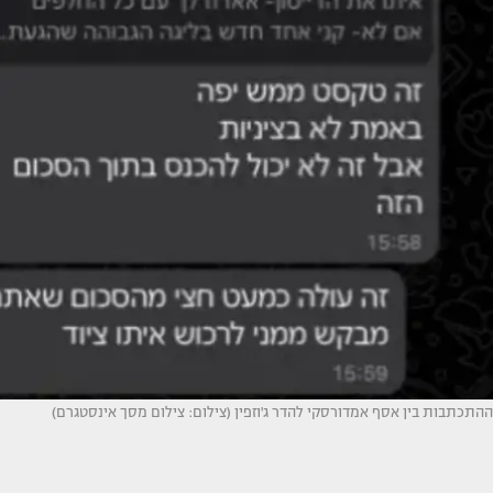
ההתכתבות בין אסף אמדורסקי להדר ג'וזפין (צילום: צילום מסך אינסטגרם)