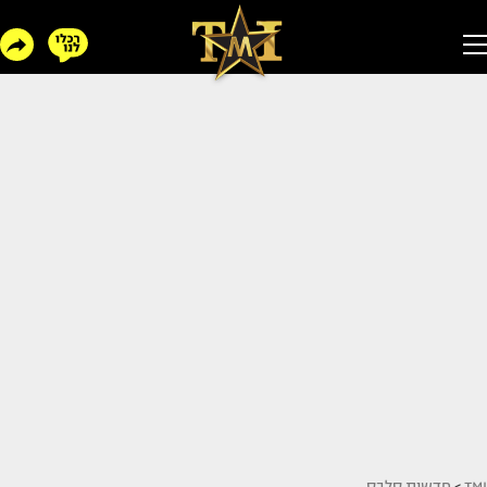
TMI
>
חדשות סלבס