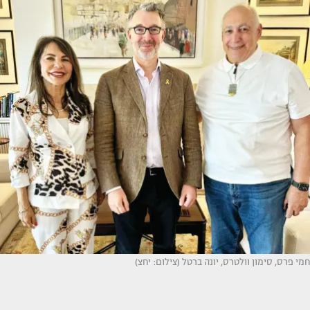
חמי פרס, סימון וולטרס, יונה ברטל (צילום: יחצ)