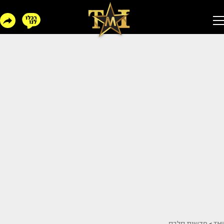
TMI
>
חדשות סלבס