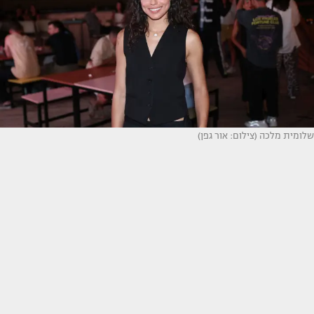
שלומית מלכה (צילום: אור גפן)