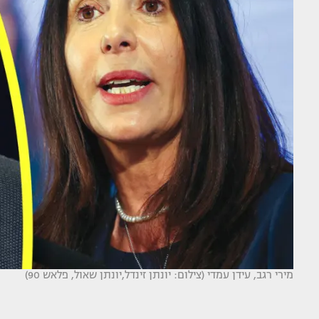
מירי רגב, עידן עמדי (צילום: יונתן זינדל,יונתן שאול, פלאש 90)