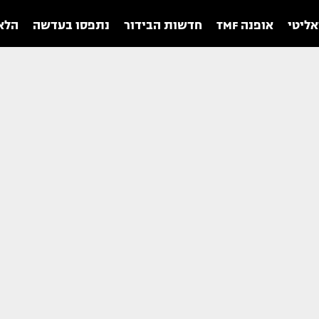
אליטי
אופנה TMF
חדשות הבידור
נתפסו בעדשה
הלאו