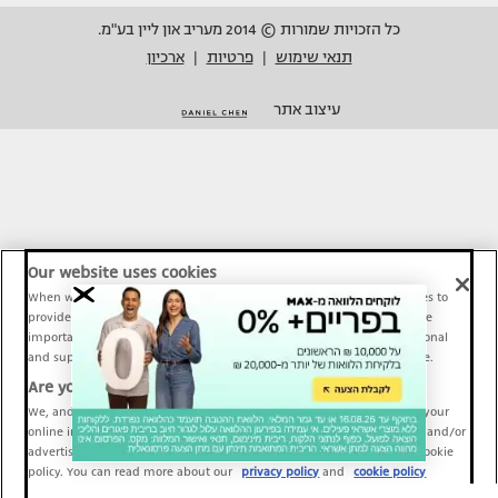
כל הזכויות שמורות © 2014 מעריב און ליין בע"מ.
תנאי שימוש
פרטיות
ארכיון
|
|
עיצוב אתר
Our website uses cookies
When we provide Maariv, TMI and Sport1 content online, we use cookies to
provide social media features and to analyze our traffic. These tools are
important and necessary for our website functionality. Others are optional
and support Maariv, TMI and Sport1 activity and your online experience.
Are you happy to accept cookies?
We, and our partners, use information about your use of our site and your
online interactions to improve our services and to personalize content and/or
advertising for you. You can read more about our privacy policy and cookie
policy. You can read more about our
privacy policy
and
cookie policy