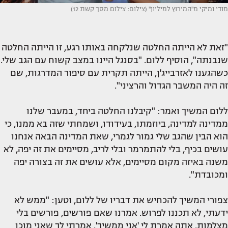
מודי ומיקי מ''המירוץ למיליון'' (צילום: צילום מסך קשת 12)
"זאת לא הייתה החלטה שנלקחה באותו רגע, זו הייתה החלטה
שנבנתה", הוסיף ללום. "בסנגל היינו במצב קשוח עם הגב שלי.
כשהגענו לאזרבייג'ן, הייתה תקרית עם סיפור המדרגות, שם
זה היה המשבר הגדול והרציני".
ללום המשיך ואמר: "קיבלנו החלטה ביחד, במעבר שלנו
ממדינה למדינה, ביוזמתו, בעידודו, ושמחתי שזה בא ממנו, כי
הוא הבין שהגב שלי גמור לגמרי, שאת המדינה הבאה אנחנו
עושים בכיף, בלי להתמרמר ובלי לריב, מסיימים את זה יפה, לא
משנה באיזה מקום מסיימים, אלא עושים את זה בצורה יפה
ומכובדת".
צפורי המשיך להכחיש את דבריו של ללום, וטען: "ממש לא
ידעתי, לא תכננו לפרוש. אמרנו שאם פורשים, פורשים בלי
מצלמות. אתה אמרת לי 'אני ממשיך'. אמרתי לך שאני מוכן