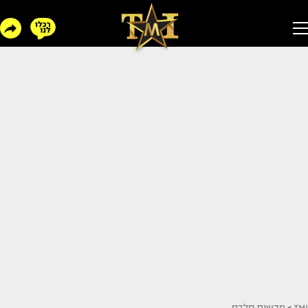
TMI
>
חדשות סלבס