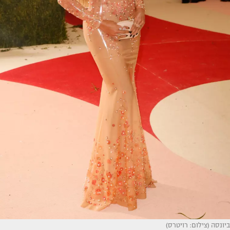
ביונסה (צילום: רויטרס)