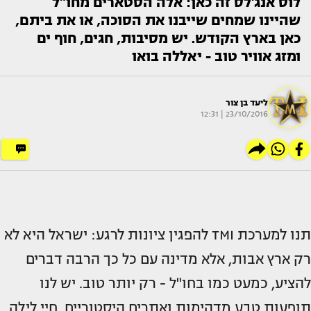
לוס אנג'לס זה כאן: אלה הסטארים מחו"ל
שהיינו שמחים שייבנו את הסוכה, או את ביתם,
כאן בארץ הקודש. יש מסיבות, חגים, חוף ים
ומזג אוויר טוב - יאללה בואו
ליעד בן צור
23/10/2016 | 12:31
תנו למערכת TMI להפגין ציונות לרגע: ישראל היא לא
רק ארץ אבות, אלא מדינה עם כל כך הרבה דברים
להציע, כמעט כמו בחו"ל - רק יותר טוב. יש לנו
תופעות טבע מדהימות ואתרים היסטוריים, חיי לילה