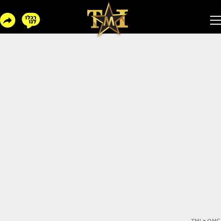
TMI
>
OMG