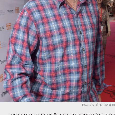
אדם סנדלר (צילום: גטי)
כוכב "אל תתעסק עם הזוהן" שהוא גם יהודי כשר