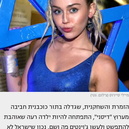
מיילי סיירוס (צילום: גטי)
הזמרת והשחקנית, שגדלה בתור כוכבנית חביבה
מערוץ "דיסני", התפתחה להיות ילדה רעה שאוהבת
להתפשט ולעשן ג'וינטים פה ושם. נכון שישראל לא