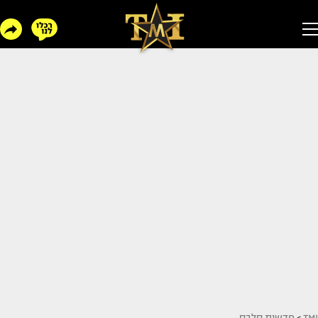
TMI
>
חדשות סלבס