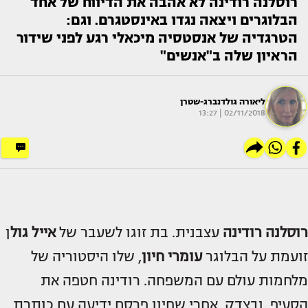
רוסלנה רודינה לא אהבה את הדיווח של אחד
הבלוגרים ויצאה נגדו באינסטגרם. וגם:
הטרגדיה של אנסטסיה מיכאלי רגע לפני שידור
הראיון שלה ב"אנשים"
ליאורה גולדנברג-שטרן
02/11/2018 | 13:27
רוסלנה רודינה
עצבנית. בת זוגו לשעבר של
אייל גול
ן
זועמת על הבלוגר
עומרי חיון
, שלו היסטוריה של
מלחמות עולם עם המשפחה. רודינה חטפה את
הסעיף, ובצדק, אחרי שחיון פרסם ידיעה עם כותרת