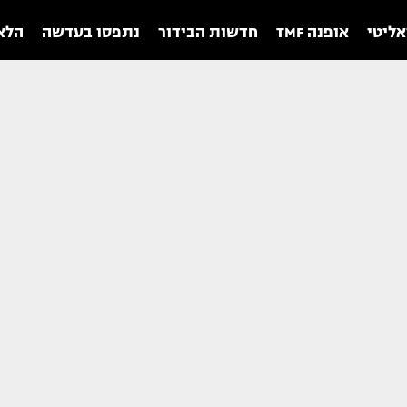
אליטי
אופנה TMF
חדשות הבידור
נתפסו בעדשה
הלאו