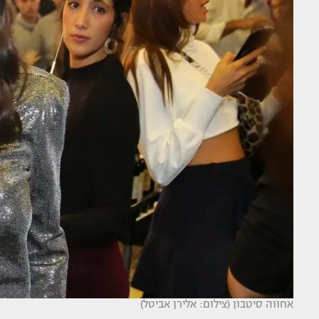
אחווה סיטבון (צילום: אלירן אביטל)