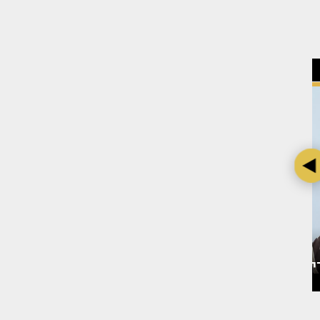
 אחרי
בת חן סבג מדברת על דודו
צילום: מערכת TMI
פארוק - ועל מה שלא הייתה