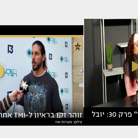
"ריאליטי פיד" פרק 30: יובל
זוהר זקן בראיון ל-TMI
צילום: מערכת TMI
 על הכל
ההדחה