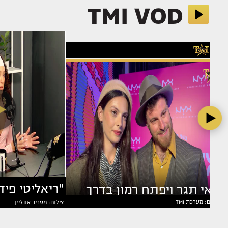
TMI VOD
מאי תגר ויפתח רמון בדרך
צילום: מערכת TMI
צילום: מעריב אונליין
בוצ'ן מדברת
לשלב הבא?