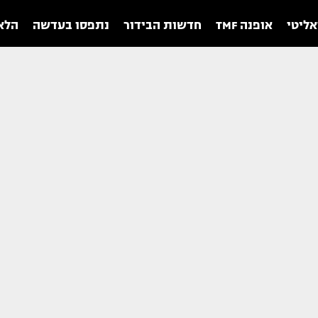
אליטי
אופנה TMF
חדשות הבידור
נתפסו בעדשה
הלאו