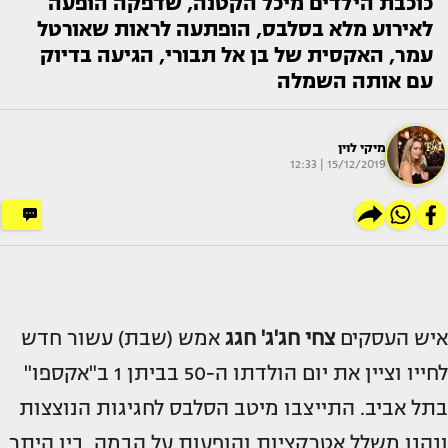
כוכבת הילדים מיכל הקטנה, שדפקה הופעה
לאירוע מלא בסלבס, הופתעה לראות שאורטל
עמר, האקסית של בן אל תבורי, הגיעה בדיוק
עם אותה השמלה
מיקי לוין
15/12/2019 | 12:33
איש העסקים
צחי חג'ג' חגג
אמש (שבת) עשור חדש
לחייו וציין את יום הולדתו ה-50 בביתן 1 ב"אקספו"
בתל אביב. התייצבו מיטב הסלבס לחגיגות הנוצצות
ונהנו משלל אטרקציות והופעות על הבמה, בין היתר