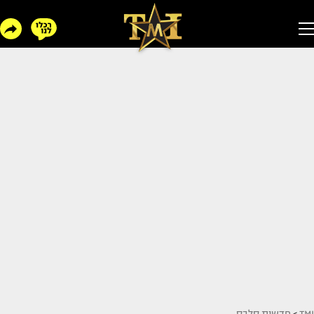
TMI
>
חדשות סלבס