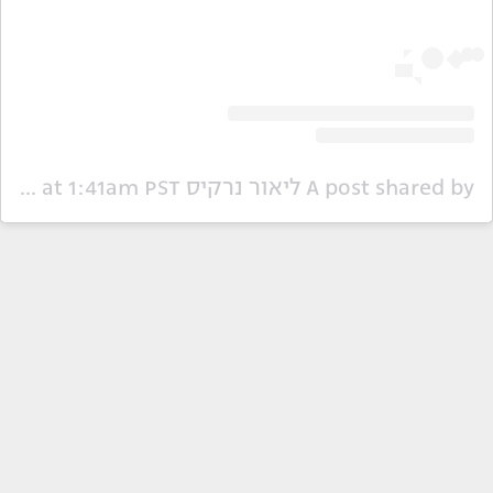
A post shared by ליאור נרקיס Lior Narkis (@liornarkis)
Nov 26, 2019 at 1:41am PST