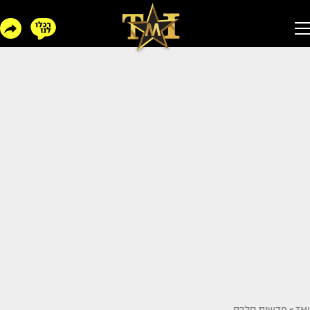
TMI
>
חדשות סלבס