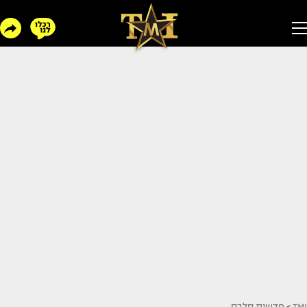
TMI
>
חדשות סלבס