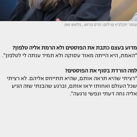
עומר ינקלביץ (צילום: הדס פרוש , פלאש 90)
מדוע בעצם כתבת את הפוסטים ולא הרמת אליה טלפון?
“האמת, היא הייתה מאוד עסוקה ולא תמיד ענתה לי לטלפון".
למה הורדת בסוף את הפוסטים?
“רציתי שהיא תראה אותם, שהיא תתייחס אליהם. לא רציתי
שכל העולם ואחותו יראו אותם, וברגע שהבנתי שזה הגיע
אליה נחה דעתי ונפשי נרגעה".