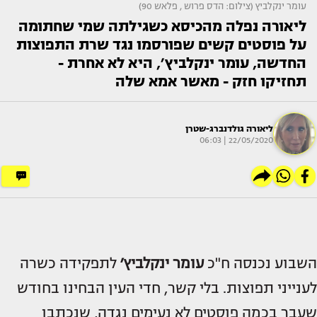
עומר ינקלביץ (צילום: הדס פרוש , פלאש 90)
ליאורה נפלה מהכיסא כשגילתה שמי שחתומה
על פוסטים קשים שפורסמו נגד שרת התפוצות
החדשה, עומר ינקלביץ׳, היא לא אחרת -
תחזיקו חזק - מאשר אמא שלה
ליאורה גולדנברג-שטרן
22/05/2020 | 06:03
השבוע נכנסה ח"כ
עומר ינקלביץ׳
לתפקידה כשרה
לענייני תפוצות. בלי קשר, חדי העין הבחינו בחודש
שעבר בכמה פוסטים לא נעימים נגדה, שנכתבו