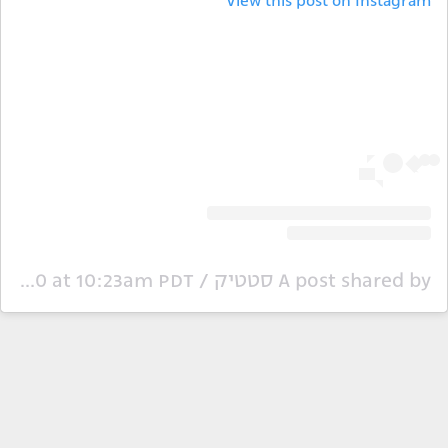
View this post on Instagram
A post shared by סטטיק / Static (@staticofficial)
Jun 22, 2020 at 10:23am PDT