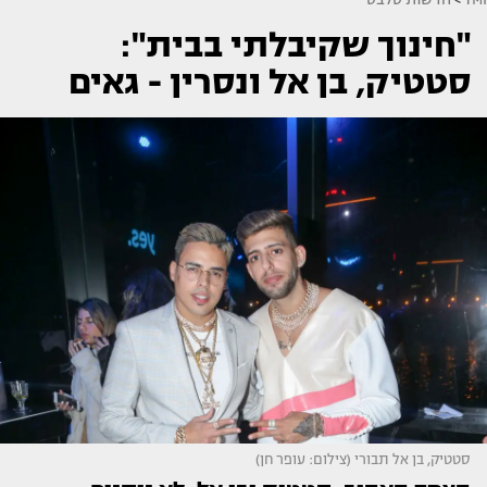
"חינוך שקיבלתי בבית":
סטטיק, בן אל ונסרין - גאים
סטטיק, בן אל תבורי (צילום: עופר חן)