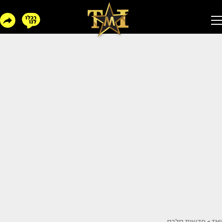
TMI
>
חדשות סלבס