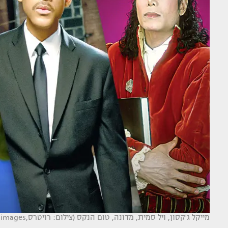
מייקל ג'קסון, ויל סמית, מדונה, טום הנקס (צילום: רויטרס,Getty images,יס)