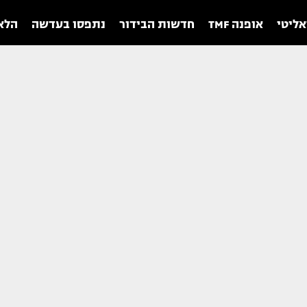
אליטי
אופנה TMF
חדשות הבידור
נתפסו בעדשה
הלאו